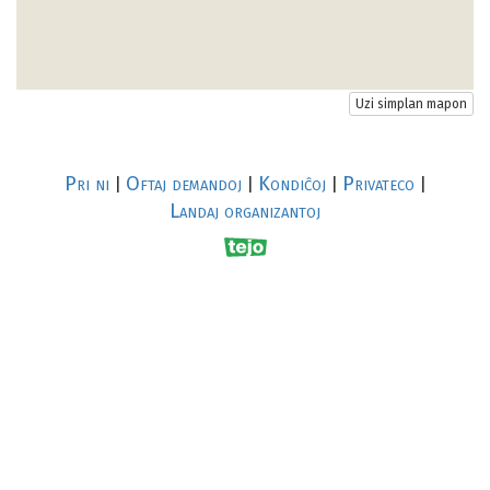
Uzi simplan mapon
Pri ni
Oftaj demandoj
Kondiĉoj
Privateco
|
|
|
|
Landaj organizantoj
R
al
p
s
↥