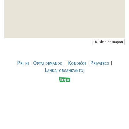
Uzi simplan mapon
Pri ni
Oftaj demandoj
Kondiĉoj
Privateco
|
|
|
|
Landaj organizantoj
R
al
p
s
↥