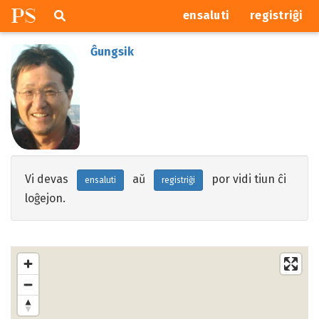
P
S
Pretersalti
serĉi
ensaluti
registriĝi
navigajn
butonojn
Ĝungsik
Vi devas
aŭ
por vidi tiun ĉi
ensaluti
registriĝi
loĝejon.