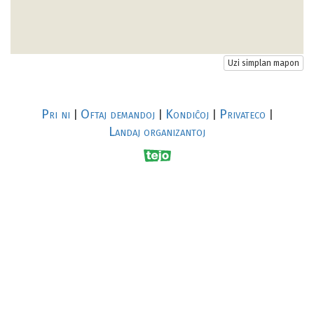
Uzi simplan mapon
Pri ni
Oftaj demandoj
Kondiĉoj
Privateco
|
|
|
|
Landaj organizantoj
R
al
p
s
↥