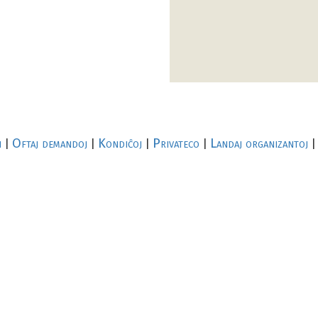
i
Oftaj demandoj
Kondiĉoj
Privateco
Landaj organizantoj
|
|
|
|
|