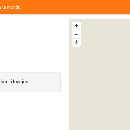
ra la mondo
iun ĉi loĝejon.