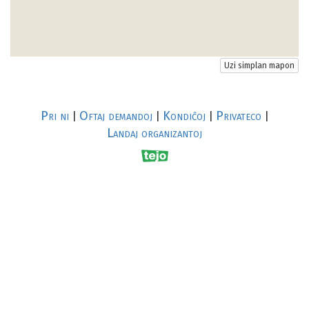
Uzi simplan mapon
Pri ni
Oftaj demandoj
Kondiĉoj
Privateco
|
|
|
|
Landaj organizantoj
R
al
p
s
↥