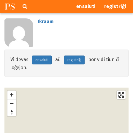
P
S
Pretersalti
serĉi
ensaluti
registriĝi
navigajn
butonojn
Ikraam
Vi devas
aŭ
por vidi tiun ĉi
ensaluti
registriĝi
loĝejon.