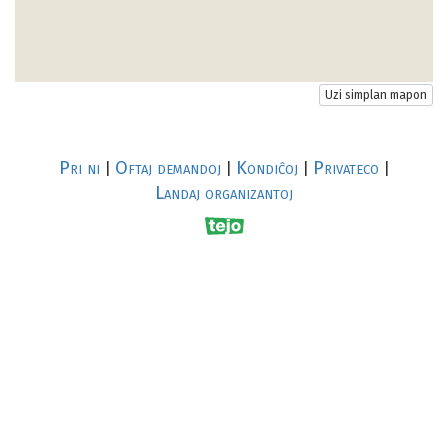
Uzi simplan mapon
Pri ni
Oftaj demandoj
Kondiĉoj
Privateco
|
|
|
|
Landaj organizantoj
R
al
p
s
↥