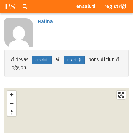
P
S
Pretersalti
serĉi
ensaluti
registriĝi
navigajn
butonojn
Halina
Vi devas
aŭ
por vidi tiun ĉi
ensaluti
registriĝi
loĝejon.