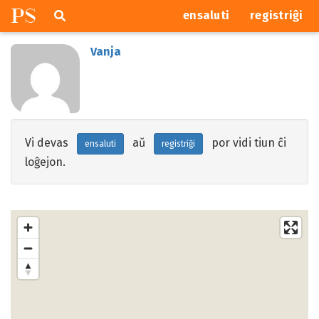
P
S
Pretersalti
serĉi
ensaluti
registriĝi
navigajn
butonojn
Vanja
Vi devas
aŭ
por vidi tiun ĉi
ensaluti
registriĝi
loĝejon.