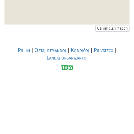
Uzi simplan mapon
Pri ni
Oftaj demandoj
Kondiĉoj
Privateco
|
|
|
|
Landaj organizantoj
R
al
p
s
↥