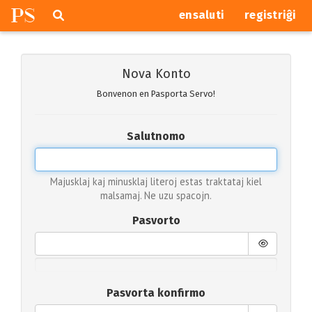
P
S
Pretersalti
serĉi
ensaluti
registriĝi
navigajn
butonojn
Nova Konto
Bonvenon en Pasporta Servo!
Salutnomo
Majusklaj kaj minusklaj literoj estas traktataj kiel
malsamaj. Ne uzu spacojn.
Pasvorto
Pasvorta konfirmo