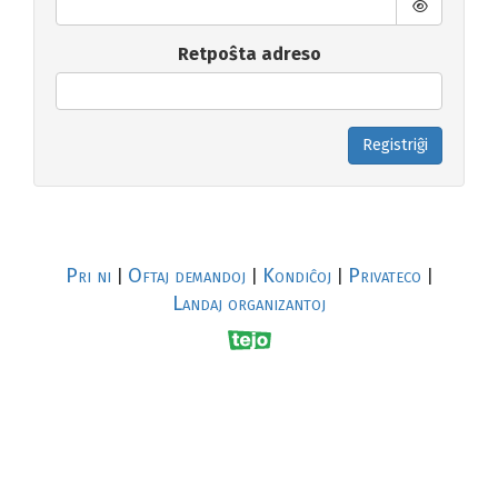
Retpoŝta adreso
Registriĝi
Pri ni
Oftaj demandoj
Kondiĉoj
Privateco
|
|
|
|
Landaj organizantoj
R
al
p
s
↥