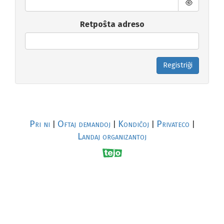
Retpoŝta adreso
Registriĝi
Pri ni
Oftaj demandoj
Kondiĉoj
Privateco
|
|
|
|
Landaj organizantoj
R
al
p
s
↥