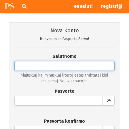
P
S
Pretersalti
serĉi
ensaluti
registriĝi
navigajn
butonojn
Nova Konto
Bonvenon en Pasporta Servo!
Salutnomo
Majusklaj kaj minusklaj literoj estas traktataj kiel
malsamaj. Ne uzu spacojn.
Pasvorto
Pasvorta konfirmo