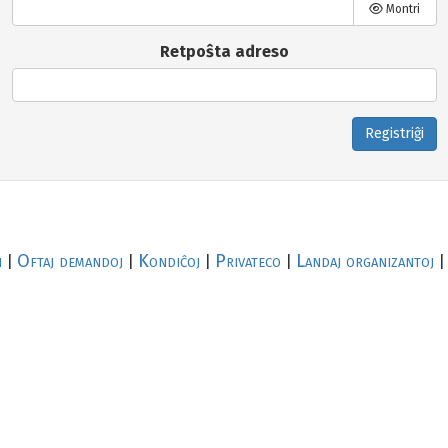
Montri
Retpoŝta adreso
Registriĝi
i
Oftaj demandoj
Kondiĉoj
Privateco
Landaj organizantoj
|
|
|
|
|