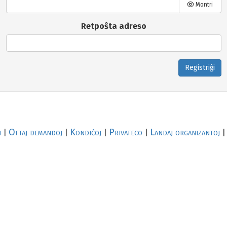
Montri
Retpoŝta adreso
Registriĝi
i
Oftaj demandoj
Kondiĉoj
Privateco
Landaj organizantoj
|
|
|
|
|