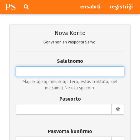
P
S
Pretersalti
serĉi
ensaluti
registriĝi
navigajn
butonojn
Nova Konto
Bonvenon en Pasporta Servo!
Salutnomo
Majusklaj kaj minusklaj literoj estas traktataj kiel
malsamaj. Ne uzu spacojn.
Pasvorto
Pasvorta konfirmo