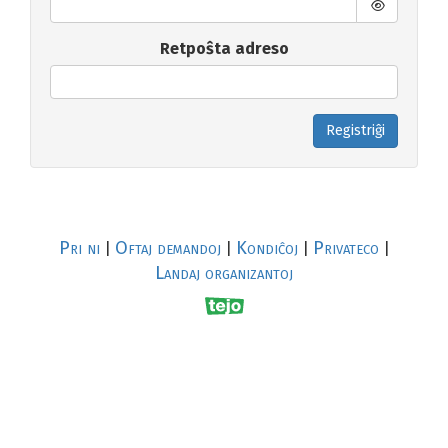
Retpoŝta adreso
Registriĝi
Pri ni
Oftaj demandoj
Kondiĉoj
Privateco
|
|
|
|
Landaj organizantoj
R
al
p
s
↥