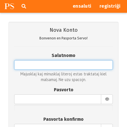
P
S
Pretersalti
serĉi
ensaluti
registriĝi
navigajn
butonojn
Nova Konto
Bonvenon en Pasporta Servo!
Salutnomo
Majusklaj kaj minusklaj literoj estas traktataj kiel
malsamaj. Ne uzu spacojn.
Pasvorto
Pasvorta konfirmo