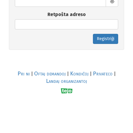
Retpoŝta adreso
Registriĝi
Pri ni
Oftaj demandoj
Kondiĉoj
Privateco
|
|
|
|
Landaj organizantoj
R
al
p
s
↥