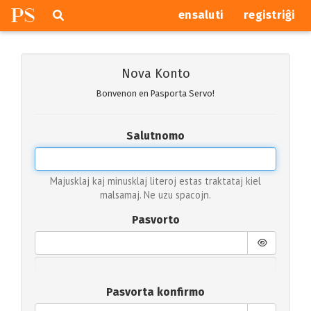
P
S
Pretersalti
serĉi
ensaluti
registriĝi
navigajn
butonojn
Nova Konto
Bonvenon en Pasporta Servo!
Salutnomo
Majusklaj kaj minusklaj literoj estas traktataj kiel
malsamaj. Ne uzu spacojn.
Pasvorto
Pasvorta konfirmo