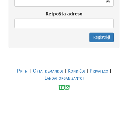
Retpoŝta adreso
Registriĝi
Pri ni
Oftaj demandoj
Kondiĉoj
Privateco
|
|
|
|
Landaj organizantoj
R
al
p
s
↥