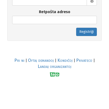
Retpoŝta adreso
Registriĝi
Pri ni
Oftaj demandoj
Kondiĉoj
Privateco
|
|
|
|
Landaj organizantoj
R
al
p
s
↥