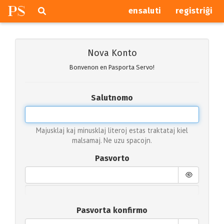
P
S
Pretersalti
serĉi
ensaluti
registriĝi
navigajn
butonojn
Nova Konto
Bonvenon en Pasporta Servo!
Salutnomo
Majusklaj kaj minusklaj literoj estas traktataj kiel
malsamaj. Ne uzu spacojn.
Pasvorto
Pasvorta konfirmo