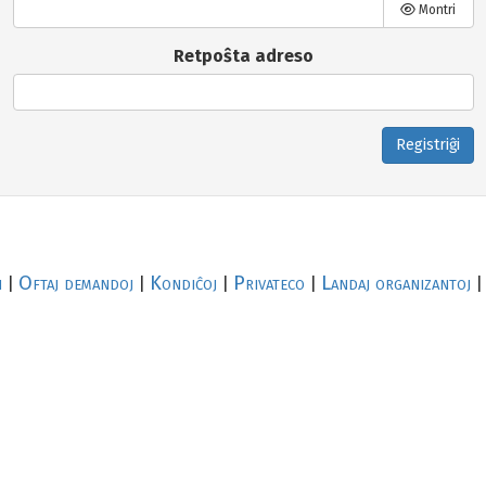
Montri
Retpoŝta adreso
Registriĝi
i
Oftaj demandoj
Kondiĉoj
Privateco
Landaj organizantoj
|
|
|
|
|