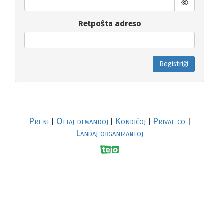
Retpoŝta adreso
Registriĝi
Pri ni
Oftaj demandoj
Kondiĉoj
Privateco
|
|
|
|
Landaj organizantoj
R
al
p
s
↥