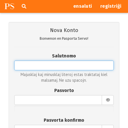
P
S
Pretersalti
serĉi
ensaluti
registriĝi
navigajn
butonojn
Nova Konto
Bonvenon en Pasporta Servo!
Salutnomo
Majusklaj kaj minusklaj literoj estas traktataj kiel
malsamaj. Ne uzu spacojn.
Pasvorto
Pasvorta konfirmo