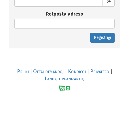
Retpoŝta adreso
Registriĝi
Pri ni
Oftaj demandoj
Kondiĉoj
Privateco
|
|
|
|
Landaj organizantoj
R
al
p
s
↥