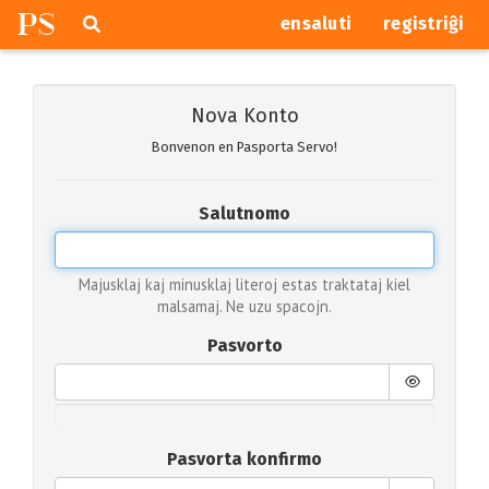
P
S
Pretersalti
serĉi
ensaluti
registriĝi
navigajn
butonojn
Nova Konto
Bonvenon en Pasporta Servo!
Salutnomo
Majusklaj kaj minusklaj literoj estas traktataj kiel
malsamaj. Ne uzu spacojn.
Pasvorto
Pasvorta konfirmo