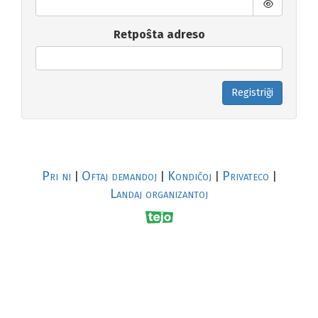
Retpoŝta adreso
Registriĝi
Pri ni
Oftaj demandoj
Kondiĉoj
Privateco
|
|
|
|
Landaj organizantoj
R
al
p
s
↥