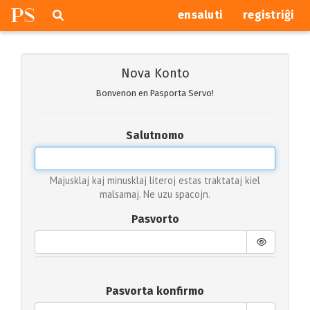
P
S
Pretersalti
serĉi
ensaluti
registriĝi
navigajn
butonojn
Nova Konto
Bonvenon en Pasporta Servo!
Salutnomo
Majusklaj kaj minusklaj literoj estas traktataj kiel
malsamaj. Ne uzu spacojn.
Pasvorto
Pasvorta konfirmo