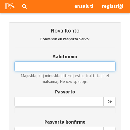
P
S
Pretersalti
serĉi
ensaluti
registriĝi
navigajn
butonojn
Nova Konto
Bonvenon en Pasporta Servo!
Salutnomo
Majusklaj kaj minusklaj literoj estas traktataj kiel
malsamaj. Ne uzu spacojn.
Pasvorto
Pasvorta konfirmo