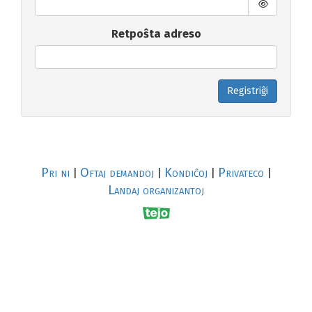
Retpoŝta adreso
Registriĝi
Pri ni
Oftaj demandoj
Kondiĉoj
Privateco
|
|
|
|
Landaj organizantoj
R
al
p
s
↥