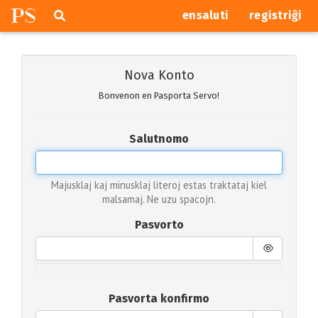
P
S
Pretersalti
serĉi
ensaluti
registriĝi
navigajn
butonojn
Nova Konto
Bonvenon en Pasporta Servo!
Salutnomo
Majusklaj kaj minusklaj literoj estas traktataj kiel
malsamaj. Ne uzu spacojn.
Pasvorto
Pasvorta konfirmo