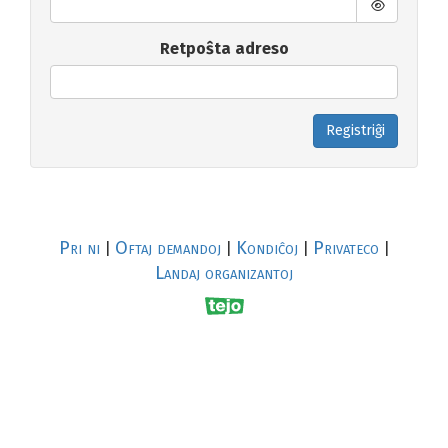
Retpoŝta adreso
Registriĝi
Pri ni
Oftaj demandoj
Kondiĉoj
Privateco
|
|
|
|
Landaj organizantoj
R
al
p
s
↥