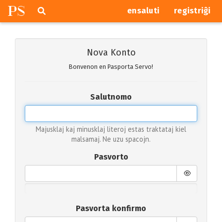
P
S
Pretersalti
serĉi
ensaluti
registriĝi
navigajn
butonojn
Nova Konto
Bonvenon en Pasporta Servo!
Salutnomo
Majusklaj kaj minusklaj literoj estas traktataj kiel
malsamaj. Ne uzu spacojn.
Pasvorto
Pasvorta konfirmo