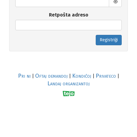
Retpoŝta adreso
Registriĝi
Pri ni
Oftaj demandoj
Kondiĉoj
Privateco
|
|
|
|
Landaj organizantoj
R
al
p
s
↥