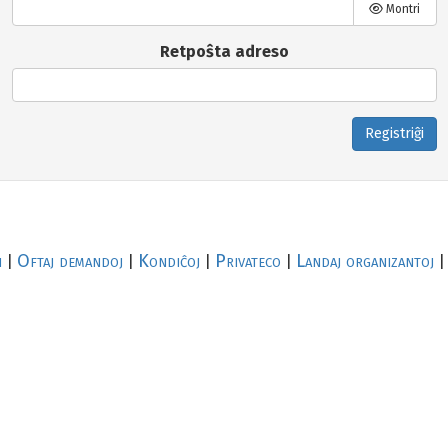
Montri
Retpoŝta adreso
Registriĝi
i
Oftaj demandoj
Kondiĉoj
Privateco
Landaj organizantoj
|
|
|
|
|