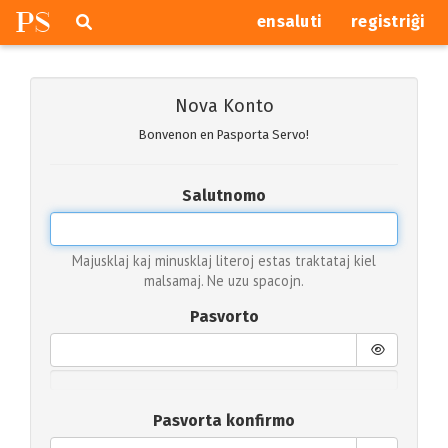
P
S
Pretersalti
serĉi
ensaluti
registriĝi
navigajn
butonojn
Nova Konto
Bonvenon en Pasporta Servo!
Salutnomo
Majusklaj kaj minusklaj literoj estas traktataj kiel
malsamaj. Ne uzu spacojn.
Pasvorto
Pasvorta konfirmo