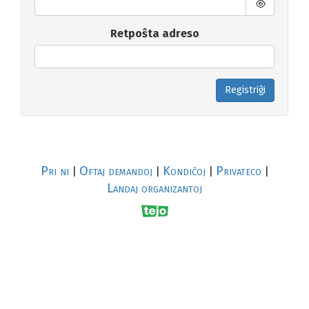
Retpoŝta adreso
Registriĝi
Pri ni
Oftaj demandoj
Kondiĉoj
Privateco
|
|
|
|
Landaj organizantoj
R
al
p
s
↥