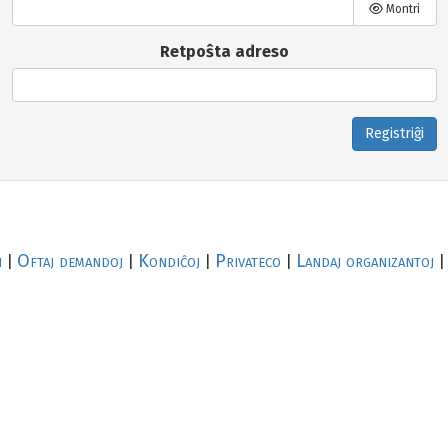
Montri
Retpoŝta adreso
Registriĝi
i
Oftaj demandoj
Kondiĉoj
Privateco
Landaj organizantoj
|
|
|
|
|