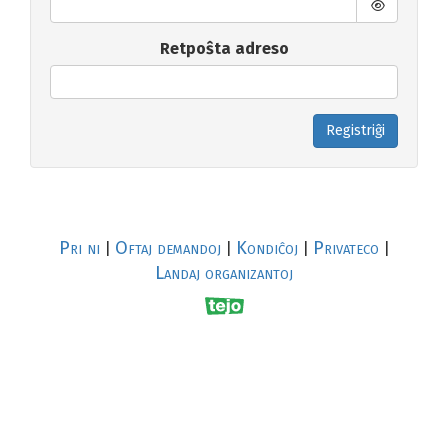
Retpoŝta adreso
Registriĝi
Pri ni
Oftaj demandoj
Kondiĉoj
Privateco
|
|
|
|
Landaj organizantoj
R
al
p
s
↥