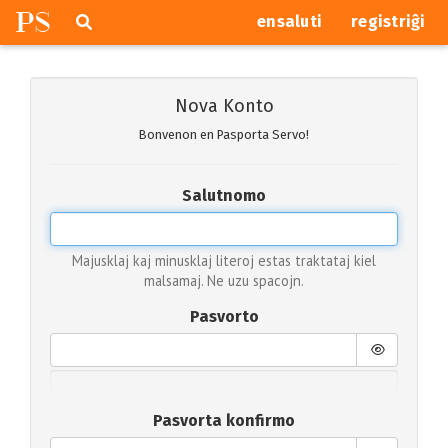
P
S
Pretersalti
serĉi
ensaluti
registriĝi
navigajn
butonojn
Nova Konto
Bonvenon en Pasporta Servo!
Salutnomo
Majusklaj kaj minusklaj literoj estas traktataj kiel
malsamaj. Ne uzu spacojn.
Pasvorto
Pasvorta konfirmo