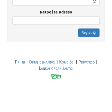
Retpoŝta adreso
Registriĝi
Pri ni
Oftaj demandoj
Kondiĉoj
Privateco
|
|
|
|
Landaj organizantoj
R
al
p
s
↥