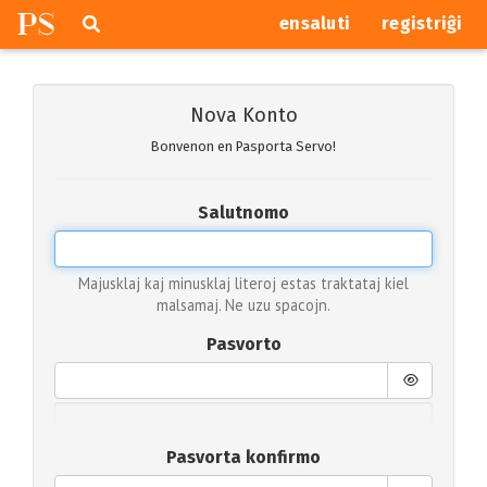
P
S
Pretersalti
serĉi
ensaluti
registriĝi
navigajn
butonojn
Nova Konto
Bonvenon en Pasporta Servo!
Salutnomo
Majusklaj kaj minusklaj literoj estas traktataj kiel
malsamaj. Ne uzu spacojn.
Pasvorto
Pasvorta konfirmo