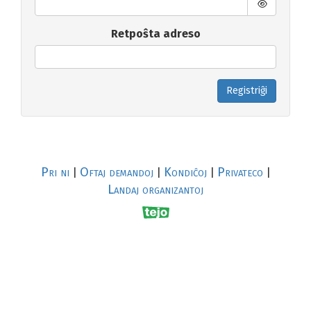
Retpoŝta adreso
Registriĝi
Pri ni
Oftaj demandoj
Kondiĉoj
Privateco
|
|
|
|
Landaj organizantoj
R
al
p
s
↥