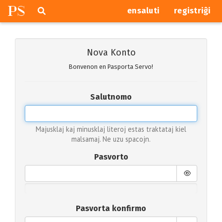
P
S
Pretersalti
serĉi
ensaluti
registriĝi
navigajn
butonojn
Nova Konto
Bonvenon en Pasporta Servo!
Salutnomo
Majusklaj kaj minusklaj literoj estas traktataj kiel
malsamaj. Ne uzu spacojn.
Pasvorto
Pasvorta konfirmo