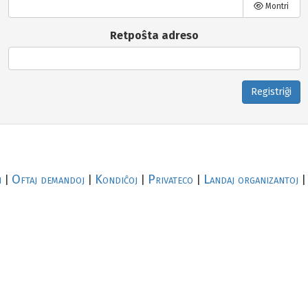
Montri
Retpoŝta adreso
Registriĝi
i
Oftaj demandoj
Kondiĉoj
Privateco
Landaj organizantoj
|
|
|
|
|