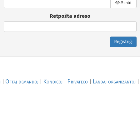
Montri
Retpoŝta adreso
Registriĝi
i
Oftaj demandoj
Kondiĉoj
Privateco
Landaj organizantoj
|
|
|
|
|