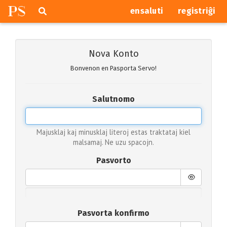
P
S
Pretersalti
serĉi
ensaluti
registriĝi
navigajn
butonojn
Nova Konto
Bonvenon en Pasporta Servo!
Salutnomo
Majusklaj kaj minusklaj literoj estas traktataj kiel
malsamaj. Ne uzu spacojn.
Pasvorto
Pasvorta konfirmo