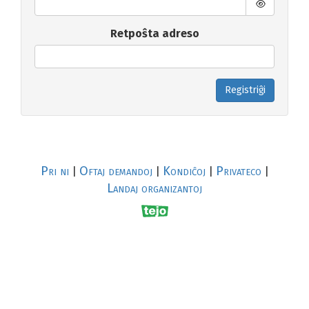
Retpoŝta adreso
Registriĝi
Pri ni
Oftaj demandoj
Kondiĉoj
Privateco
|
|
|
|
Landaj organizantoj
R
al
p
s
↥