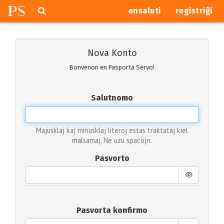
P
S
Pretersalti
serĉi
ensaluti
registriĝi
navigajn
butonojn
Nova Konto
Bonvenon en Pasporta Servo!
Salutnomo
Majusklaj kaj minusklaj literoj estas traktataj kiel
malsamaj. Ne uzu spacojn.
Pasvorto
Pasvorta konfirmo