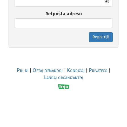
Retpoŝta adreso
Registriĝi
Pri ni
Oftaj demandoj
Kondiĉoj
Privateco
|
|
|
|
Landaj organizantoj
R
al
p
s
↥