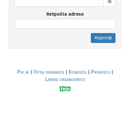
Retpoŝta adreso
Registriĝi
Pri ni
Oftaj demandoj
Kondiĉoj
Privateco
|
|
|
|
Landaj organizantoj
R
al
p
s
↥