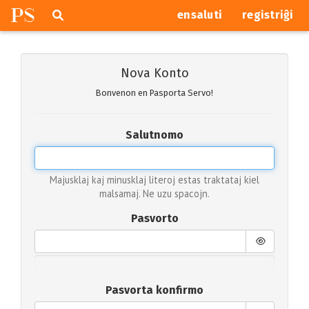
P
S
Pretersalti
serĉi
ensaluti
registriĝi
navigajn
butonojn
Nova Konto
Bonvenon en Pasporta Servo!
Salutnomo
Majusklaj kaj minusklaj literoj estas traktataj kiel
malsamaj. Ne uzu spacojn.
Pasvorto
Pasvorta konfirmo