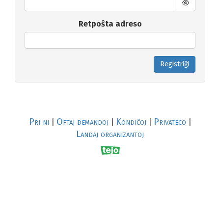
Retpoŝta adreso
Registriĝi
Pri ni
Oftaj demandoj
Kondiĉoj
Privateco
|
|
|
|
Landaj organizantoj
R
al
p
s
↥