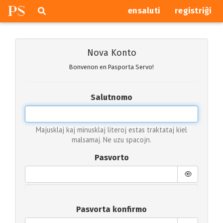
P
S
Pretersalti
serĉi
ensaluti
registriĝi
navigajn
butonojn
Nova Konto
Bonvenon en Pasporta Servo!
Salutnomo
Majusklaj kaj minusklaj literoj estas traktataj kiel
malsamaj. Ne uzu spacojn.
Pasvorto
Pasvorta konfirmo