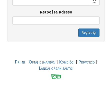
Retpoŝta adreso
Registriĝi
Pri ni
Oftaj demandoj
Kondiĉoj
Privateco
|
|
|
|
Landaj organizantoj
R
al
p
s
↥