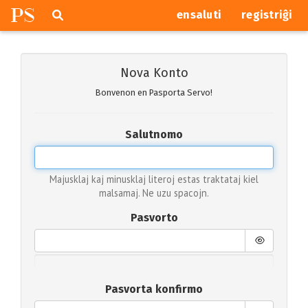
P
S
Pretersalti
serĉi
ensaluti
registriĝi
navigajn
butonojn
Nova Konto
Bonvenon en Pasporta Servo!
Salutnomo
Majusklaj kaj minusklaj literoj estas traktataj kiel
malsamaj. Ne uzu spacojn.
Pasvorto
Pasvorta konfirmo