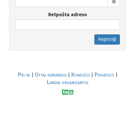
Retpoŝta adreso
Registriĝi
Pri ni
Oftaj demandoj
Kondiĉoj
Privateco
|
|
|
|
Landaj organizantoj
R
al
p
s
↥