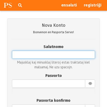
P
S
Pretersalti
serĉi
ensaluti
registriĝi
navigajn
butonojn
Nova Konto
Bonvenon en Pasporta Servo!
Salutnomo
Majusklaj kaj minusklaj literoj estas traktataj kiel
malsamaj. Ne uzu spacojn.
Pasvorto
Pasvorta konfirmo