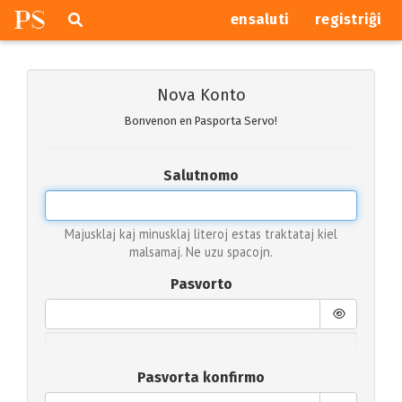
P
S
Pretersalti
serĉi
ensaluti
registriĝi
navigajn
butonojn
Nova Konto
Bonvenon en Pasporta Servo!
Salutnomo
Majusklaj kaj minusklaj literoj estas traktataj kiel
malsamaj. Ne uzu spacojn.
Pasvorto
Pasvorta konfirmo