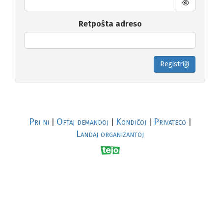
Retpoŝta adreso
Registriĝi
Pri ni
Oftaj demandoj
Kondiĉoj
Privateco
|
|
|
|
Landaj organizantoj
R
al
p
s
↥