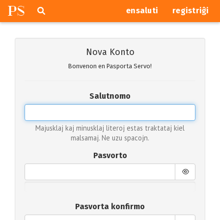
P
S
Pretersalti
serĉi
ensaluti
registriĝi
navigajn
butonojn
Nova Konto
Bonvenon en Pasporta Servo!
Salutnomo
Majusklaj kaj minusklaj literoj estas traktataj kiel
malsamaj. Ne uzu spacojn.
Pasvorto
Pasvorta konfirmo