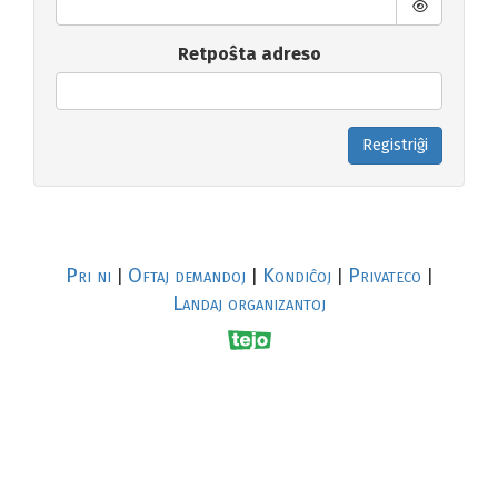
Retpoŝta adreso
Registriĝi
Pri ni
Oftaj demandoj
Kondiĉoj
Privateco
|
|
|
|
Landaj organizantoj
R
al
p
s
↥