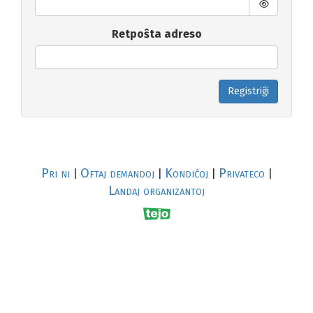
Retpoŝta adreso
Registriĝi
Pri ni
Oftaj demandoj
Kondiĉoj
Privateco
|
|
|
|
Landaj organizantoj
R
al
p
s
↥