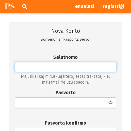
P
S
Pretersalti
serĉi
ensaluti
registriĝi
navigajn
butonojn
Nova Konto
Bonvenon en Pasporta Servo!
Salutnomo
Majusklaj kaj minusklaj literoj estas traktataj kiel
malsamaj. Ne uzu spacojn.
Pasvorto
Pasvorta konfirmo