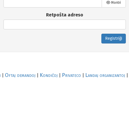
Montri
Retpoŝta adreso
Registriĝi
i
Oftaj demandoj
Kondiĉoj
Privateco
Landaj organizantoj
|
|
|
|
|