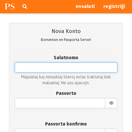
P
S
Pretersalti
serĉi
ensaluti
registriĝi
navigajn
butonojn
Nova Konto
Bonvenon en Pasporta Servo!
Salutnomo
Majusklaj kaj minusklaj literoj estas traktataj kiel
malsamaj. Ne uzu spacojn.
Pasvorto
Pasvorta konfirmo