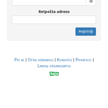
Retpoŝta adreso
Registriĝi
Pri ni
Oftaj demandoj
Kondiĉoj
Privateco
|
|
|
|
Landaj organizantoj
R
al
p
s
↥