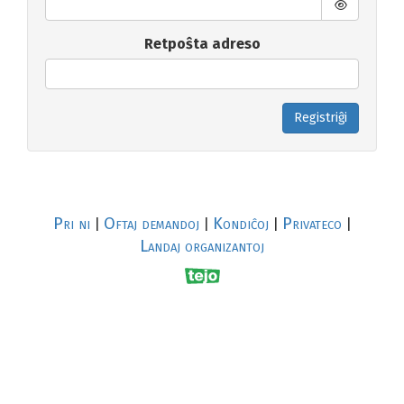
Retpoŝta adreso
Registriĝi
Pri ni
Oftaj demandoj
Kondiĉoj
Privateco
|
|
|
|
Landaj organizantoj
R
al
p
s
↥