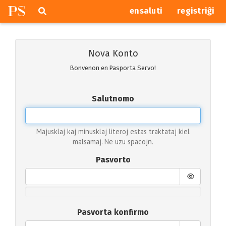
P
S
Pretersalti
serĉi
ensaluti
registriĝi
navigajn
butonojn
Nova Konto
Bonvenon en Pasporta Servo!
Salutnomo
Majusklaj kaj minusklaj literoj estas traktataj kiel
malsamaj. Ne uzu spacojn.
Pasvorto
Pasvorta konfirmo