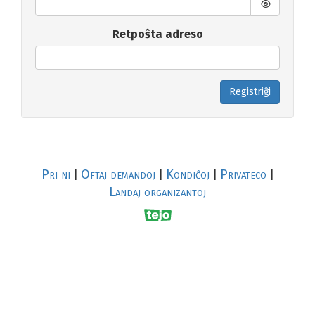
Retpoŝta adreso
Registriĝi
Pri ni
Oftaj demandoj
Kondiĉoj
Privateco
|
|
|
|
Landaj organizantoj
R
al
p
s
↥