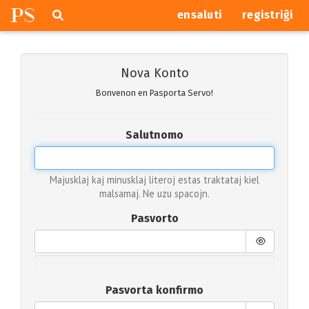
P
S
Pretersalti
serĉi
ensaluti
registriĝi
navigajn
butonojn
Nova Konto
Bonvenon en Pasporta Servo!
Salutnomo
Majusklaj kaj minusklaj literoj estas traktataj kiel
malsamaj. Ne uzu spacojn.
Pasvorto
Pasvorta konfirmo