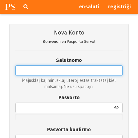
P
S
Pretersalti
serĉi
ensaluti
registriĝi
navigajn
butonojn
Nova Konto
Bonvenon en Pasporta Servo!
Salutnomo
Majusklaj kaj minusklaj literoj estas traktataj kiel
malsamaj. Ne uzu spacojn.
Pasvorto
Pasvorta konfirmo