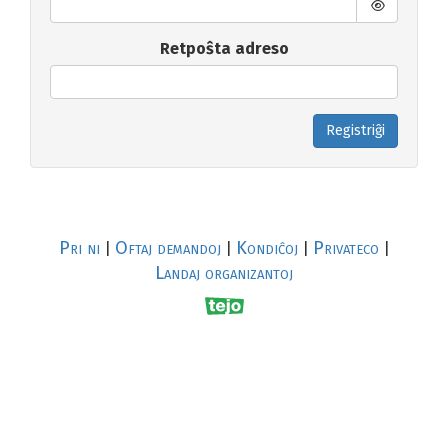
Retpoŝta adreso
Registriĝi
Pri ni
Oftaj demandoj
Kondiĉoj
Privateco
|
|
|
|
Landaj organizantoj
R
al
p
s
↥