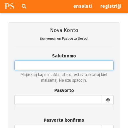
P
S
Pretersalti
serĉi
ensaluti
registriĝi
navigajn
butonojn
Nova Konto
Bonvenon en Pasporta Servo!
Salutnomo
Majusklaj kaj minusklaj literoj estas traktataj kiel
malsamaj. Ne uzu spacojn.
Pasvorto
Pasvorta konfirmo