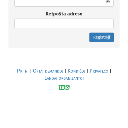
Retpoŝta adreso
Registriĝi
Pri ni
Oftaj demandoj
Kondiĉoj
Privateco
|
|
|
|
Landaj organizantoj
R
al
p
s
↥