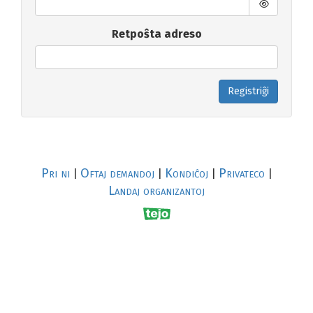
Retpoŝta adreso
Registriĝi
Pri ni
Oftaj demandoj
Kondiĉoj
Privateco
|
|
|
|
Landaj organizantoj
R
al
p
s
↥