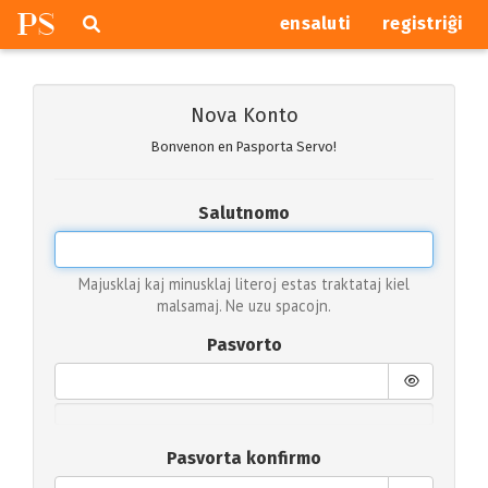
P
S
Pretersalti
serĉi
ensaluti
registriĝi
navigajn
butonojn
Nova Konto
Bonvenon en Pasporta Servo!
Salutnomo
Majusklaj kaj minusklaj literoj estas traktataj kiel
malsamaj. Ne uzu spacojn.
Pasvorto
Pasvorta konfirmo