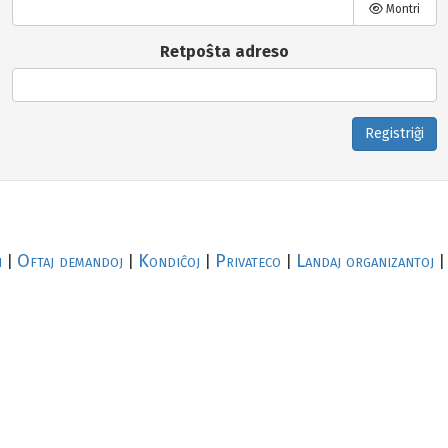
Montri
Retpoŝta adreso
Registriĝi
i
Oftaj demandoj
Kondiĉoj
Privateco
Landaj organizantoj
|
|
|
|
|