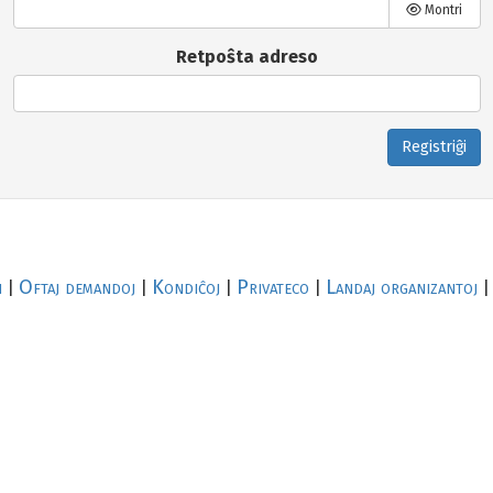
Montri
Retpoŝta adreso
Registriĝi
i
Oftaj demandoj
Kondiĉoj
Privateco
Landaj organizantoj
|
|
|
|
|