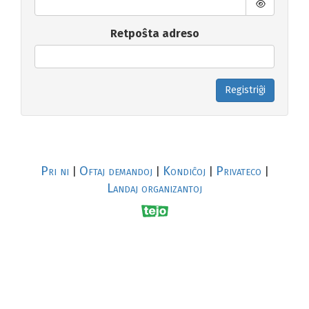
Retpoŝta adreso
Registriĝi
Pri ni
Oftaj demandoj
Kondiĉoj
Privateco
|
|
|
|
Landaj organizantoj
R
al
p
s
↥