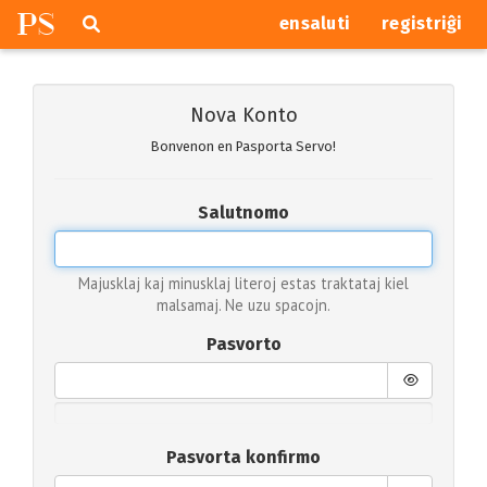
P
S
Pretersalti
serĉi
ensaluti
registriĝi
navigajn
butonojn
Nova Konto
Bonvenon en Pasporta Servo!
Salutnomo
Majusklaj kaj minusklaj literoj estas traktataj kiel
malsamaj. Ne uzu spacojn.
Pasvorto
Pasvorta konfirmo