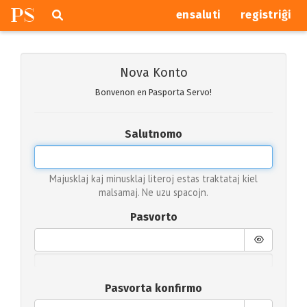
P
S
Pretersalti
serĉi
ensaluti
registriĝi
navigajn
butonojn
Nova Konto
Bonvenon en Pasporta Servo!
Salutnomo
Majusklaj kaj minusklaj literoj estas traktataj kiel
malsamaj. Ne uzu spacojn.
Pasvorto
Pasvorta konfirmo