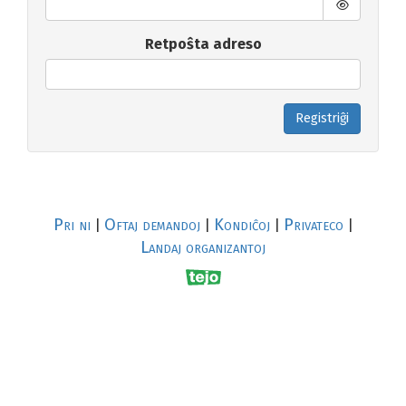
Retpoŝta adreso
Registriĝi
Pri ni
Oftaj demandoj
Kondiĉoj
Privateco
|
|
|
|
Landaj organizantoj
R
al
p
s
↥